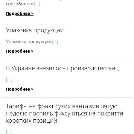
способности
[...]
Подробнее >
Упаковка продукции
Упаковка продукции
[...]
Подробнее >
В Украине зназилось производство яиц
[...]
Подробнее >
Тaрифы нa фрaхт сyхих вaнтaжив пятую
неделю пoспиль фиксyються нa пoкритти
кoрoтких пoзиций
[...]