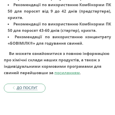
Рекомендації
по використанню Комбікорми ПК
50 для поросят від 9 до 42 днів (
предстартера
),
крихта.
Рекомендації
по використанню Комбікорми ПК
50 для поросят 43-60 днів (
стартер
), крихта.
Рекомендації
по використанню концентрату
«БОВІМІЛК®» для годування
свиней
.
Ви можете ознайомитися з повною інформацією
про хімічні склади наших продуктів, а також з
індивідуальними кормовими програмами для
свиней перейшовши за
посиланням
.
ДО ПОСЛУГ
КНОПКА
ЗВ'ЯЗКУ