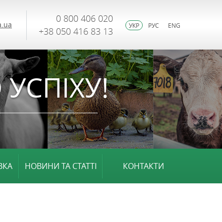
0 800 406 020
.ua
УКР
РУС
ENG
+38 050 416 83 13
 УСПІХУ!
ВКА
НОВИНИ ТА СТАТТІ
КОНТАКТИ