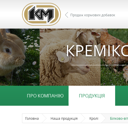
Продаж кормових добавок
КРЕМІКС
ПРО КОМПАНІЮ
ПРОДУКЦІЯ
Головна
Наша продукція
Кролі
Білково-ві