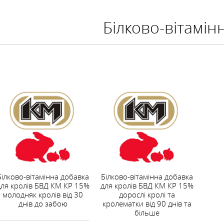
Білково-вітамін
Білково-вітамінна добавка
Білково-вітамінна добавка
для кролів БВД КМ КР 15%
для кролів БВД КМ КР 15%
молодняк кролів від 30
дорослі кролі та
днів до забою
кролематки від 90 днів та
більше