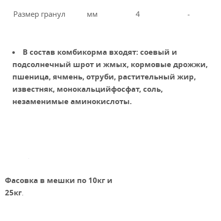
Размер гранул
мм
4
-
В состав комбикорма входят: соевый и
подсолнечный шрот и жмых, кормовые дрожжи,
пшеница, ячмень, отруби, растительный жир,
известняк, монокальцийфосфат, соль,
незаменимые аминокислоты.
Фасовка в мешки по 10кг и
25кг
.