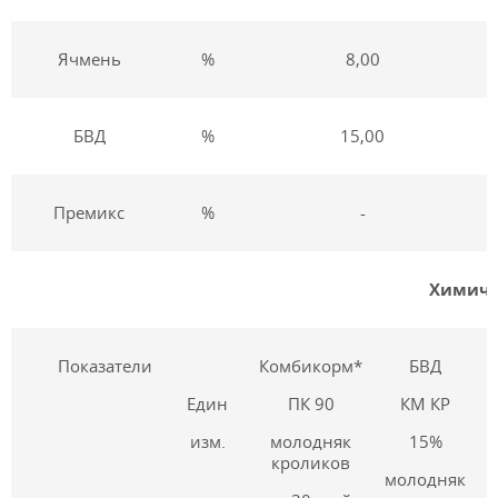
Ячмень
%
8,00
БВД
%
15,00
Премикс
%
-
Химиче
Показатели
Комбикорм*
БВД
Един
ПК 90
КМ КР
изм.
молодняк
15%
кроликов
молодняк