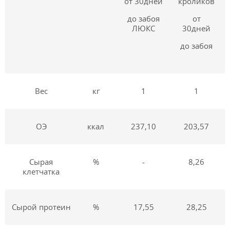
от 30дней
кроликов
до забоя
от
ЛЮКС
30дней
до забоя
Вес
кг
1
1
ОЭ
ккал
237,10
203,57
Сырая
%
-
8,26
клетчатка
Сырой протеин
%
17,55
28,25