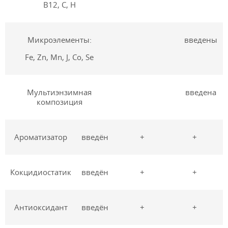
В12, С, Н
Микроэлементы:
введены
Fe, Zn, Mn, J, Co, Se
Мультиэнзимная
введена
композиция
Ароматизатор
введён
+
+
Кокцидиостатик
введён
+
+
Антиоксидант
введён
+
+