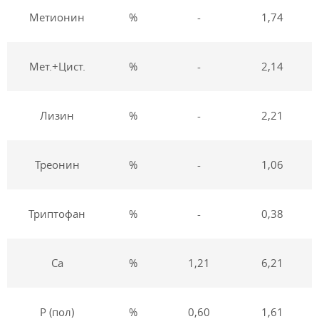
Метионин
%
-
1,74
Мет.+Цист.
%
-
2,14
Лизин
%
-
2,21
Треонин
%
-
1,06
Триптофан
%
-
0,38
Са
%
1,21
6,21
Р (пол)
%
0,60
1,61